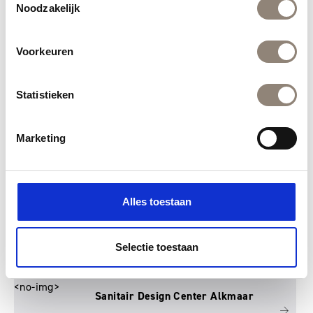
Intermat Alphen aan den Rijn
Noodzakelijk
<no-img>
Voorkeuren
Jan Groen Tegels
<no-img>
Statistieken
Kol Tegels
Marketing
<no-img>
Lingen Keramiek
<no-img>
Mondain
Alles toestaan
<no-img>
Rongen
Selectie toestaan
<no-img>
Sanitair Design Center Alkmaar