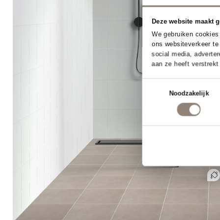
Deze websi
We gebruike
ons website
social medi
aan ze heef
Toestemmingss
Noodz