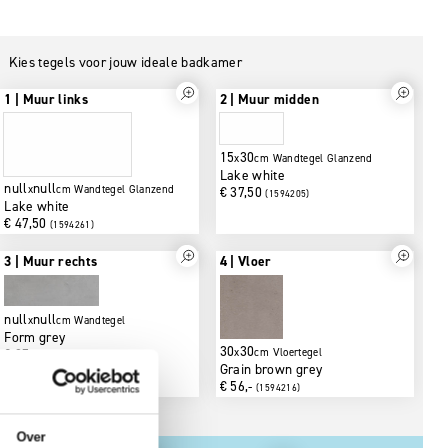
Kies tegels voor jouw ideale badkamer
1 | Muur links
2 | 
15
x
Lake
null
null
x
cm
Wandtegel
Glanzend
€ 37
Lake white
€ 47,50
(1594261)
3 | Muur rechts
4 | 
null
null
x
cm
Wandtegel
Form grey
30
€ 87,-
x
(1594208)
Grai