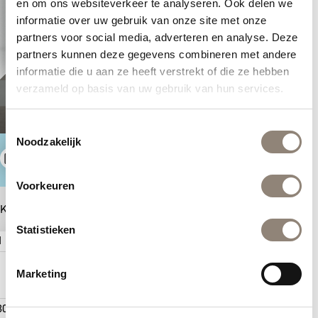
en om ons websiteverkeer te analyseren. Ook delen we
informatie over uw gebruik van onze site met onze
partners voor social media, adverteren en analyse. Deze
partners kunnen deze gegevens combineren met andere
informatie die u aan ze heeft verstrekt of die ze hebben
verzameld op basis van uw gebruik van hun services.
Toestemmingsselectie
Noodzakelijk
Prijs
Tips en
Bewaren
berekenen
inspiratie
Voorkeuren
Kies tegels voor jouw ideale badkamer
Statistieken
1 | Muur links
2 | Muur midden
Marketing
10
20
x
cm
Wandtegel
Glanzend
Tide dark grey
€ 79,95
30
60
x
cm
Wandtegel
Glanzend
(1594268)