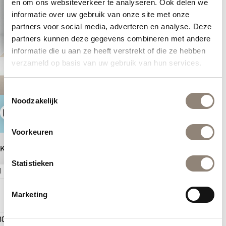
en om ons websiteverkeer te analyseren. Ook delen we
informatie over uw gebruik van onze site met onze
partners voor social media, adverteren en analyse. Deze
partners kunnen deze gegevens combineren met andere
informatie die u aan ze heeft verstrekt of die ze hebben
verzameld op basis van uw gebruik van hun services.
Toestemmingsselectie
Noodzakelijk
Prijs
Tips en
Bewaren
berekenen
inspiratie
Voorkeuren
Kies tegels voor jouw ideale badkamer
Statistieken
1 | Muur links
2 | Muur midden
Marketing
10
20
x
cm
Wandtegel
Glanzend
Tide beige
€ 79,95
30
60
x
cm
Wandtegel
Glanzend
(1594256)