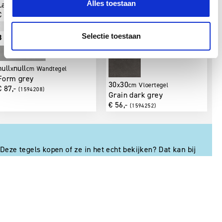
Alles toestaan
Lake white
€ 47,50
(1594261)
Selectie toestaan
3 | Muur rechts
4 | Vloer
null
null
x
cm
Wandtegel
Form grey
30
30
x
cm
Vloertegel
€ 87,-
(1594208)
Grain dark grey
€ 56,-
(1594252)
Deze tegels kopen of ze in het echt bekijken? Dat kan bij
een dealer bij jou in de buurt.
Zoek een dealer