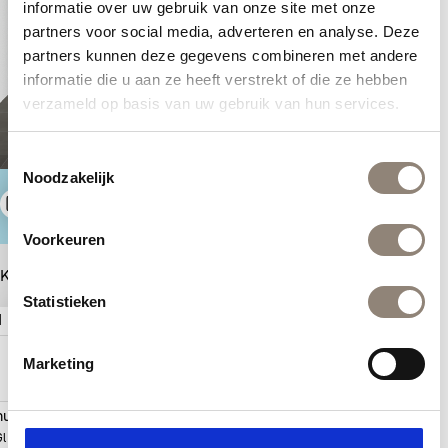
informatie over uw gebruik van onze site met onze
partners voor social media, adverteren en analyse. Deze
partners kunnen deze gegevens combineren met andere
informatie die u aan ze heeft verstrekt of die ze hebben
verzameld op basis van uw gebruik van hun services.
Toestemmingsselectie
Noodzakelijk
Prijs
Tips en
Bewaren
berekenen
inspiratie
Voorkeuren
Kies tegels voor jouw ideale badkamer
Statistieken
1 | Muur links
2 | Muur midden
Marketing
15
30
x
cm
Wandtegel
Glanzend
Lake white
null
null
x
cm
Wandtegel
€ 37,50
(1594205)
Glanzend